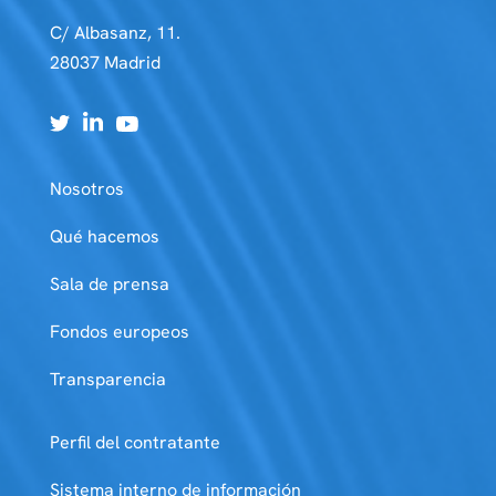
C/ Albasanz, 11.
28037 Madrid
Nosotros
Qué hacemos
Sala de prensa
Fondos europeos
Transparencia
Perfil del contratante
Sistema interno de información