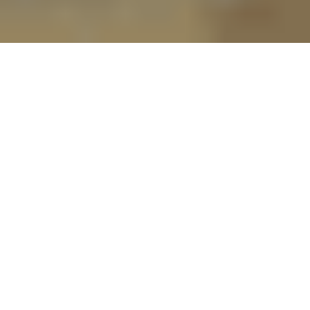
Presupuestos 2024 de
Acuamed
Presupuesto de Explotación
"Cuenta de Pérdidas y
Ganancias"
