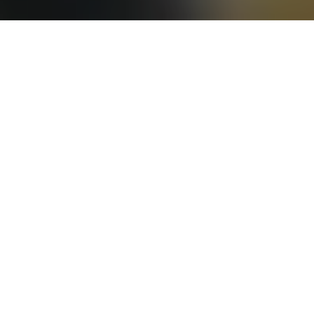
Presentación
Notas
Fotografías
Vídeos
Publicaciones
El Gobierno autoriza a Acuamed la