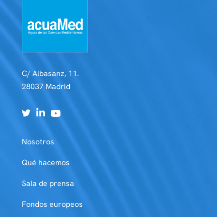
C/ Albasanz, 11.
28037 Madrid
Nosotros
Qué hacemos
Sala de prensa
Fondos europeos