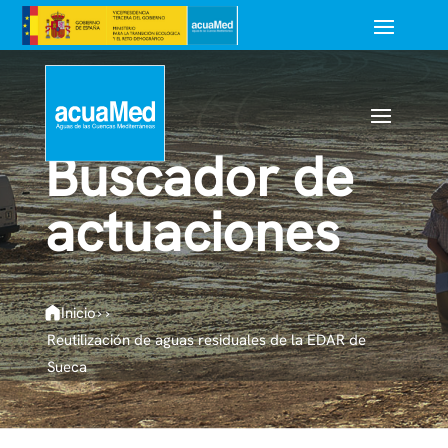
Buscador de
actuaciones
Inicio
›
›
Reutilización de aguas residuales de la EDAR de
Sueca