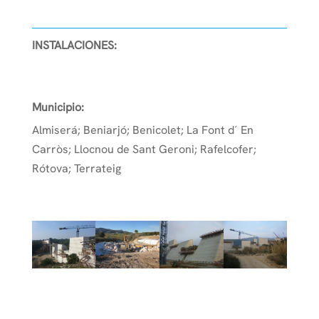
INSTALACIONES:
Municipio:
Almiserá; Beniarjó; Benicolet; La Font d´ En
Carròs; Llocnou de Sant Geroni; Rafelcofer;
Rótova; Terrateig