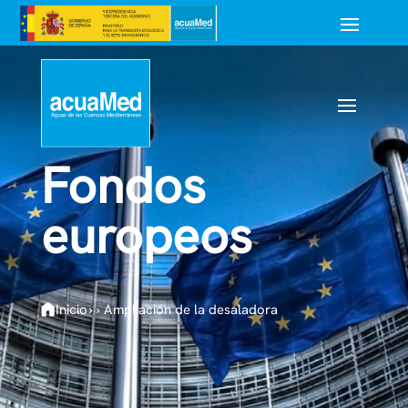
Fondos
europeos
Inicio
›
›
Ampliación de la desaladora