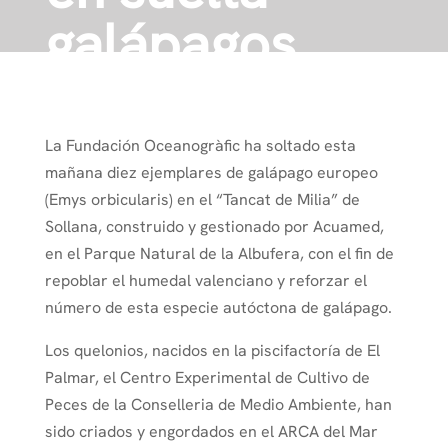
galápagos
autóctonos en
L’ Albufera de
La Fundación Oceanogràfic ha soltado esta
mañana diez ejemplares de galápago europeo
Valencia.
(Emys orbicularis) en el “Tancat de Milia” de
Sollana, construido y gestionado por Acuamed,
en el Parque Natural de la Albufera, con el fin de
repoblar el humedal valenciano y reforzar el
Inicio
›
Uncategorized
›
número de esta especie autóctona de galápago.
Acuamed colabora con la Consellería de Medio
Ambiente y el Oceanogràfic en suelta galápagos
Los quelonios, nacidos en la piscifactoría de El
autóctonos en L’ Albufera de Valencia.
Palmar, el Centro Experimental de Cultivo de
Peces de la Conselleria de Medio Ambiente, han
sido criados y engordados en el ARCA del Mar