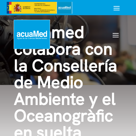
Acuamed
colabora con
la Consellería
de Medio
Ambiente y el
Oceanogràfic
en suelta