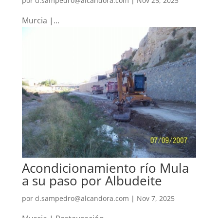
por
d.sampedro@alcandora.com
|
Nov 25, 2025
Murcia |...
Acondicionamiento río Mula
a su paso por Albudeite
por
d.sampedro@alcandora.com
|
Nov 7, 2025