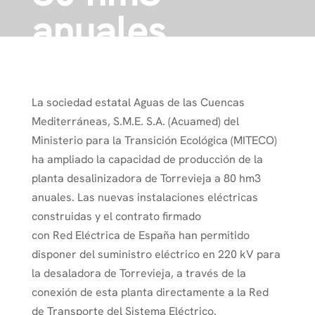
anuales
Inicio
›
Uncategorized
›
La sociedad estatal Aguas de las Cuencas
La desaladora de Torrevieja (Alicante) amplía su
Mediterráneas, S.M.E. S.A. (Acuamed) del
capacidad de producción a 80 hm3 anuales
Ministerio para la Transición Ecológica (MITECO)
ha ampliado la capacidad de producción de la
planta desalinizadora de Torrevieja a 80 hm3
anuales. Las nuevas instalaciones eléctricas
construidas y el contrato firmado
con Red Eléctrica de España han permitido
disponer del suministro eléctrico en 220 kV para
la desaladora de Torrevieja, a través de la
conexión de esta planta directamente a la Red
de Transporte del Sistema Eléctrico.