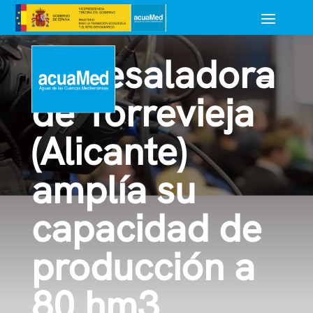
La desaladora
de Torrevieja
(Alicante)
amplía su
capacidad de
producción a
80 hm3