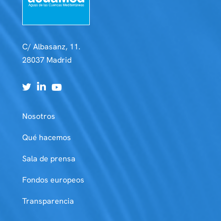
C/ Albasanz, 11.
28037 Madrid
Nosotros
Qué hacemos
Sala de prensa
Fondos europeos
Transparencia