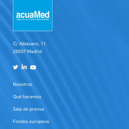
C/ Albasanz, 11.
28037 Madrid
Nosotros
Qué hacemos
Sala de prensa
Fondos europeos