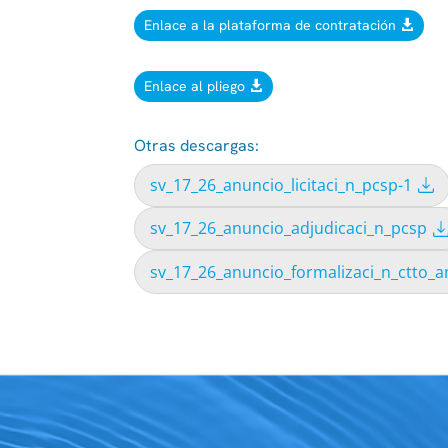
Enlace a la plataforma de contratación
Enlace al pliego
Otras descargas:
sv_17_26_anuncio_licitaci_n_pcsp-1
sv_17_26_anuncio_adjudicaci_n_pcsp
sv_17_26_anuncio_formalizaci_n_ctto_