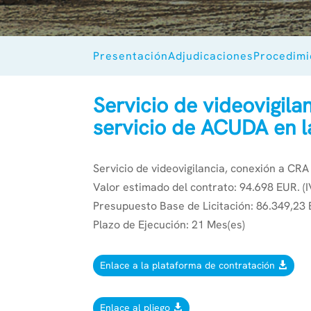
Presentación
Adjudicaciones
Procedimi
Servicio de videovigila
servicio de ACUDA en l
Servicio de videovigilancia, conexión a CRA
Valor estimado del contrato: 94.698 EUR. (I
Presupuesto Base de Licitación: 86.349,23 E
Plazo de Ejecución: 21 Mes(es)
Enlace a la plataforma de contratación
Enlace al pliego