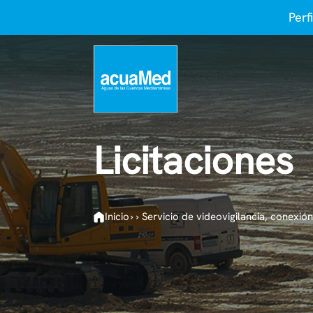
Perf
Licitaciones
Inicio
›
›
Servicio de videovigilancia, conexió