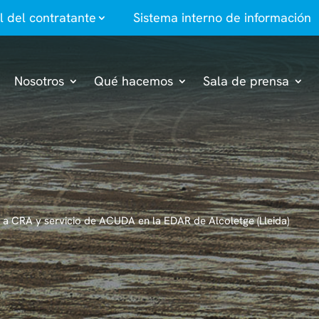
il del contratante
Sistema interno de información
Nosotros
Qué hacemos
Sala de prensa
n a CRA y servicio de ACUDA en la EDAR de Alcoletge (Lleida)