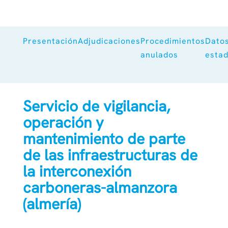
Presentación
Adjudicaciones
Procedimientos
Dato
anulados
estad
Servicio de vigilancia,
operación y
mantenimiento de parte
de las infraestructuras de
la interconexión
carboneras-almanzora
(almería)