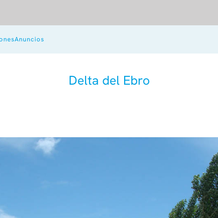
iones
Anuncios
Delta del Ebro