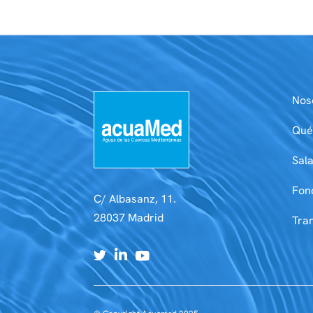
Nos
Qué
Sal
Fon
C/ Albasanz, 11.
28037 Madrid
Tra