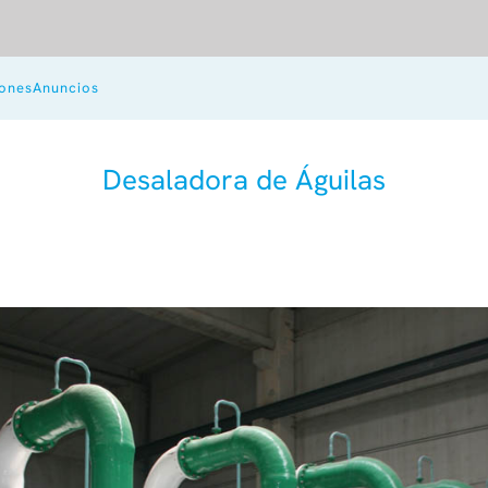
iones
Anuncios
Desaladora de Águilas