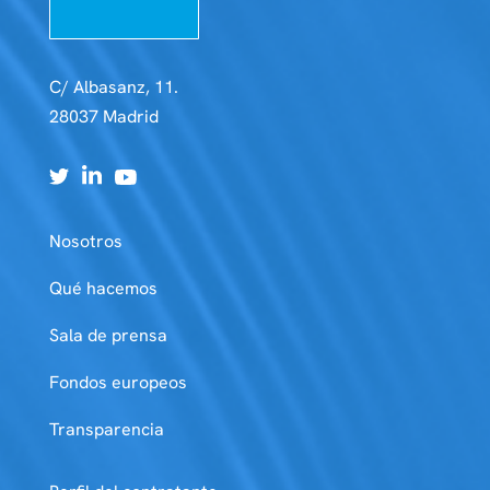
C/ Albasanz, 11.
28037 Madrid
Nosotros
Qué hacemos
Sala de prensa
Fondos europeos
Transparencia